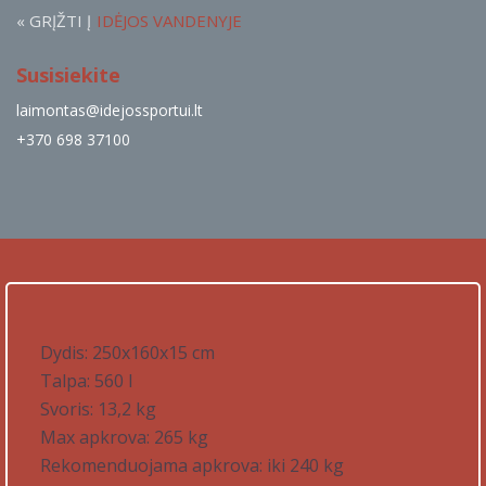
« GRĮŽTI Į
IDĖJOS VANDENYJE
Susisiekite
laimontas@idejossportui.lt
+370 698 37100
Dydis: 250x160x15 cm
Talpa: 560 l
Svoris: 13,2 kg
Max apkrova: 265 kg
Rekomenduojama apkrova: iki 240 kg