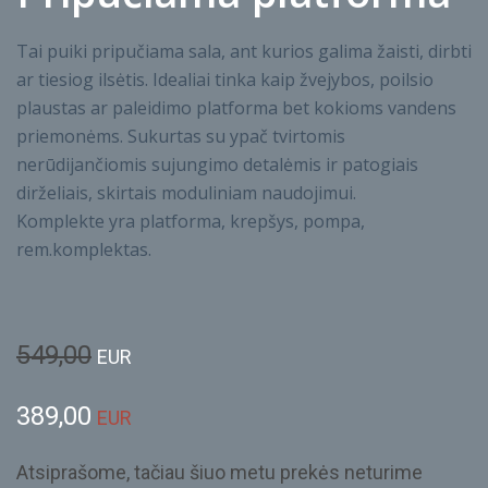
Tai puiki pripučiama sala, ant kurios galima žaisti, dirbti
ar tiesiog ilsėtis. Idealiai tinka kaip žvejybos, poilsio
plaustas ar paleidimo platforma bet kokioms vandens
priemonėms. Sukurtas su ypač tvirtomis
nerūdijančiomis sujungimo detalėmis ir patogiais
dirželiais, skirtais moduliniam naudojimui.
Komplekte yra platforma, krepšys, pompa,
rem.komplektas.
549,00
EUR
389,00
EUR
Atsiprašome, tačiau šiuo metu prekės neturime