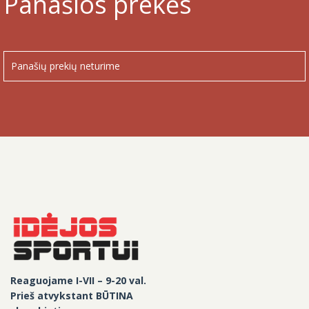
Panašios prekės
Panašių prekių neturime
Reaguojame I-VII – 9-20 val.
Prieš atvykstant BŪTINA