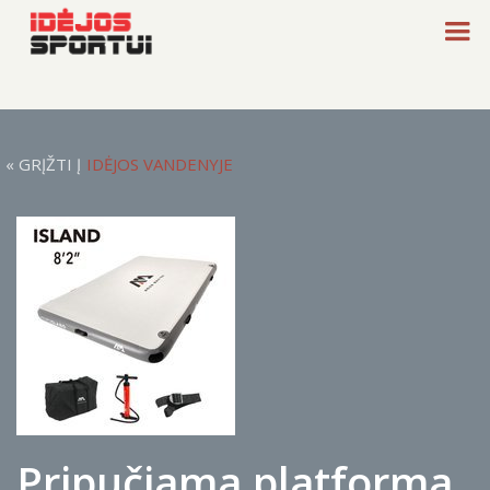
« GRĮŽTI Į
IDĖJOS VANDENYJE
Pripučiama platforma