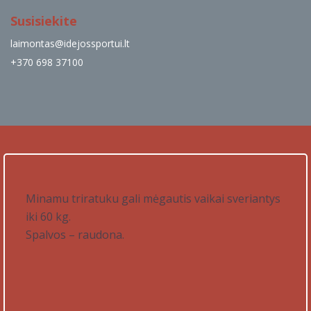
Susisiekite
laimontas@idejossportui.lt
+370 698 37100
Minamu triratuku gali mėgautis vaikai sveriantys
iki 60 kg.
Spalvos – raudona.