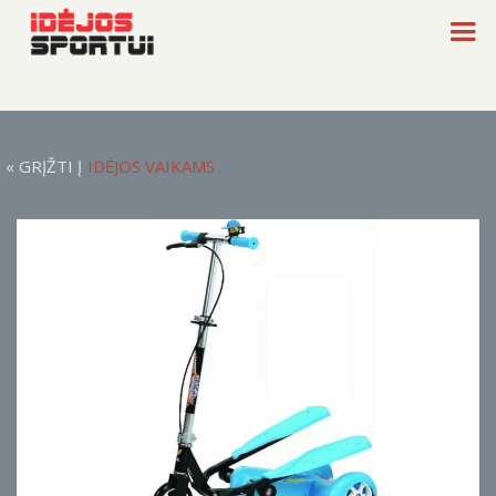
« GRĮŽTI Į
IDĖJOS VAIKAMS