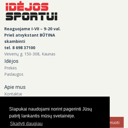
Reaguojame I-VII – 9-20 val.
Prieš atvykstant BŪTINA
skambinti
tel. 8 698 37100
Veiverių g. 150-308, Kaunas
Idėjos
Prekės
Paslaugos
Apie mus
Kontaktai
Apie mus
Slapukai naudojami norint pagerinti Jūsų
Bendraukime!
patirtį lankantis mūsų svetainėje.
Skaityti daugiau