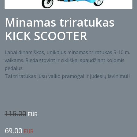
Minamas triratukas
KICK SCOOTER
Labai dinamiškas, unikalus minamas triratukas 5-10 m.
vaikams. Rieda stovint ir cikliškai spaudžiant kojomis
pedalus.
Tai triratukas jūsų vaiko pramogai ir judesių lavinimui !
115.00
EUR
69.00
EUR